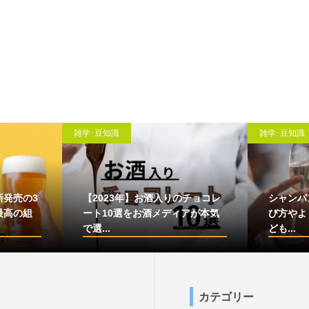
雑学･豆知識
雑学･豆知識
新発売の3
【2023年】お酒入りのチョコレ
シャンパ
最高の組
ート10選をお酒メディアが本気
び方やよ
で選...
ども...
カテゴリー