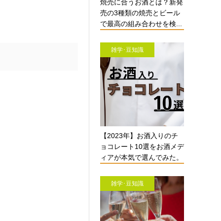
焼売に合うお酒とは？新発
売の3種類の焼売とビール
で最高の組み合わせを検...
雑学･豆知識
【2023年】お酒入りのチ
ョコレート10選をお酒メデ
ィアが本気で選んでみた。
雑学･豆知識