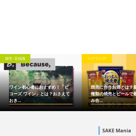
雑学･豆知識
ペアリング
ワイン初心者におすすめ！「ビ
焼売に合うお酒とは？
コーズ ワイン」とは？おさえて
種類の焼売とビールで
おき...
み合...
SAKE Mania