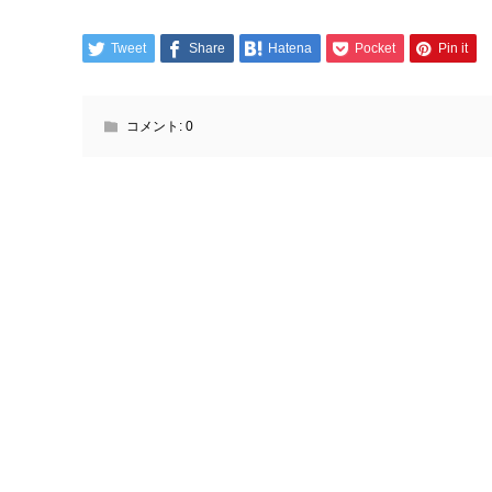
Tweet
Share
Hatena
Pocket
Pin it
コメント:
0