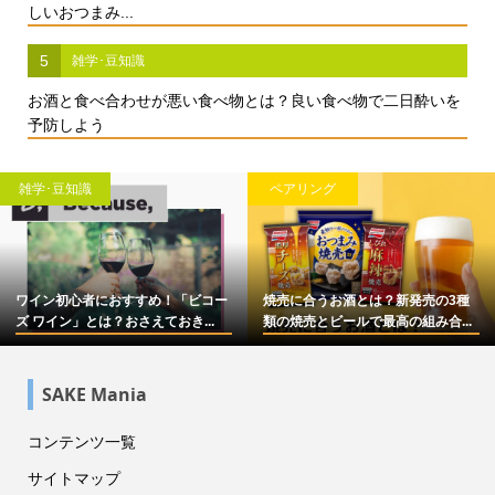
しいおつまみ...
5
雑学･豆知識
お酒と食べ合わせが悪い食べ物とは？良い食べ物で二日酔いを
予防しよう
雑学･豆知識
ペアリング
ワイン初心者におすすめ！「ビコー
焼売に合うお酒とは？新発売の3種
ズ ワイン」とは？おさえておき...
類の焼売とビールで最高の組み合...
SAKE Mania
コンテンツ一覧
サイトマップ