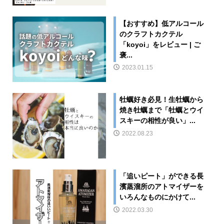
【おすすめ】低アルコール
のクラフトカクテル
「koyoi」をレビュー | ご
褒...
2023.01.15
牡蠣好き必見！生牡蠣から
焼き牡蠣まで「牡蠣とウイ
スキーの相性が良い」...
2022.08.23
「追いピート」ができる長
濱蒸溜所のアトマイザーを
いろんなものにかけて...
2022.03.30