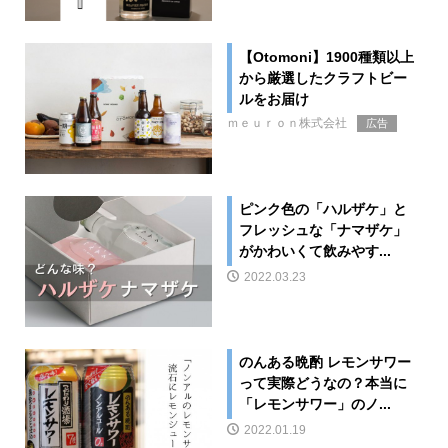
【Otomoni】1900種類以上
から厳選したクラフトビー
ルをお届け
ｍｅｕｒｏｎ株式会社
広告
ピンク色の「ハルザケ」と
フレッシュな「ナマザケ」
がかわいくて飲みやす...
2022.03.23
のんある晩酌 レモンサワー
って実際どうなの？本当に
「レモンサワー」のノ...
2022.01.19