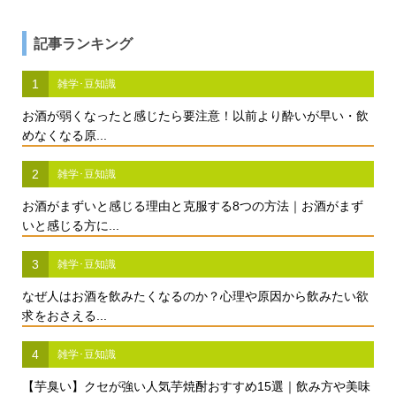
記事ランキング
1
雑学･豆知識
お酒が弱くなったと感じたら要注意！以前より酔いが早い・飲
めなくなる原...
2
雑学･豆知識
お酒がまずいと感じる理由と克服する8つの方法｜お酒がまず
いと感じる方に...
3
雑学･豆知識
なぜ人はお酒を飲みたくなるのか？心理や原因から飲みたい欲
求をおさえる...
4
雑学･豆知識
【芋臭い】クセが強い人気芋焼酎おすすめ15選｜飲み方や美味