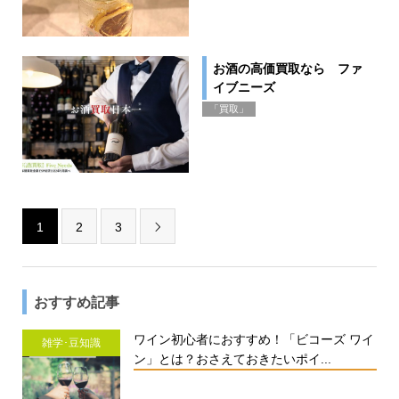
お酒の高価買取なら ファ
イブニーズ
「買取」
1
2
3

おすすめ記事
ワイン初心者におすすめ！「ビコーズ ワイ
雑学･豆知識
ン」とは？おさえておきたいポイ...