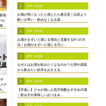
1
雑学･豆知識
お酒が弱くなったと感じたら要注意！以前より
新発
酔いが早い・飲めなくなる原...
ール
...
2
雑学･豆知識
お酒がまずいと感じる理由と克服する8つの方
法｜お酒がまずいと感じる方に...
3
雑学･豆知識
なぜ人はお酒を飲みたくなるのか？心理や原因
から飲みたい欲求をおさえる...
のチ
4
雑学･豆知識
酒メデ
た。
【芋臭い】クセが強い人気芋焼酎おすすめ15選
｜飲み方や美味しいおつまみ...