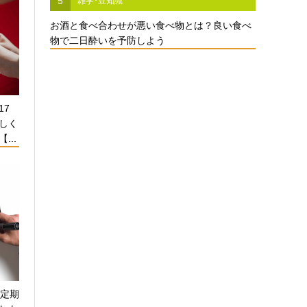
5
雑学･豆知識
お酒と食べ合わせが悪い食べ物とは？良い食べ
物で二日酔いを予防しよう
17
しく
...
！定期