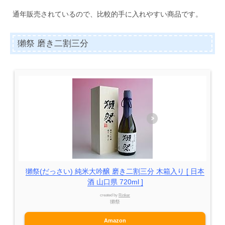
通年販売されているので、比較的手に入れやすい商品です。
獺祭 磨き二割三分
獺祭(だっさい) 純米大吟醸 磨き二割三分 木箱入り [ 日本
酒 山口県 720ml ]
created by
Rinker
獺祭
Amazon