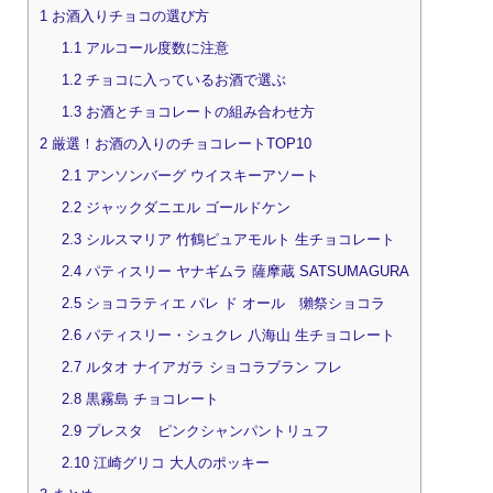
1
お酒入りチョコの選び方
1.1
アルコール度数に注意
1.2
チョコに入っているお酒で選ぶ
1.3
お酒とチョコレートの組み合わせ方
2
厳選！お酒の入りのチョコレートTOP10
2.1
アンソンバーグ ウイスキーアソート
2.2
ジャックダニエル ゴールドケン
2.3
シルスマリア 竹鶴ピュアモルト 生チョコレート
2.4
パティスリー ヤナギムラ 薩摩蔵 SATSUMAGURA
2.5
ショコラティエ パレ ド オール 獺祭ショコラ
2.6
パティスリー・シュクレ 八海山 生チョコレート
2.7
ルタオ ナイアガラ ショコラブラン フレ
2.8
黒霧島 チョコレート
2.9
プレスタ ピンクシャンパントリュフ
2.10
江崎グリコ 大人のポッキー