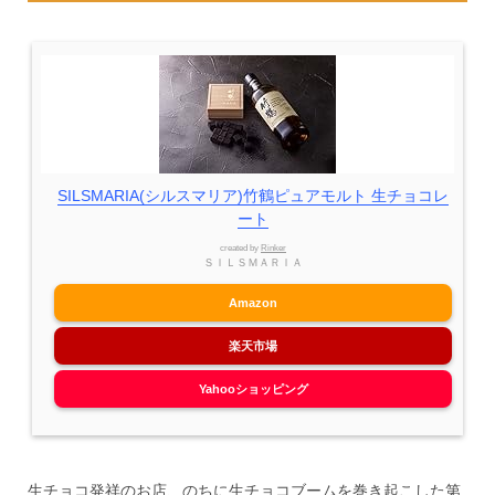
SILSMARIA(シルスマリア)竹鶴ピュアモルト 生チョコレ
ート
created by
Rinker
ＳＩＬＳＭＡＲＩＡ
Amazon
楽天市場
Yahooショッピング
生チョコ発祥のお店、のちに生チョコブームを巻き起こした第