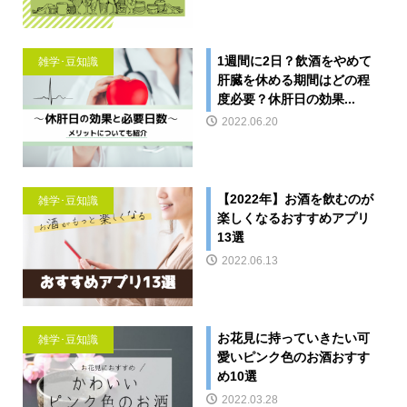
1週間に2日？飲酒をやめて
雑学･豆知識
肝臓を休める期間はどの程
度必要？休肝日の効果...
2022.06.20
【2022年】お酒を飲むのが
雑学･豆知識
楽しくなるおすすめアプリ
13選
2022.06.13
お花見に持っていきたい可
雑学･豆知識
愛いピンク色のお酒おすす
め10選
2022.03.28