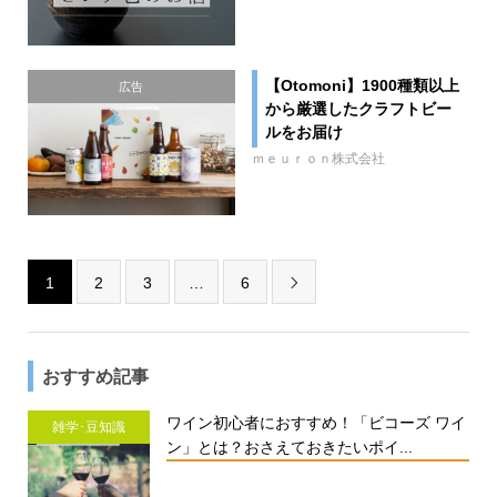
【Otomoni】1900種類以上
広告
から厳選したクラフトビー
ルをお届け
ｍｅｕｒｏｎ株式会社
1
2
3
…
6

おすすめ記事
ワイン初心者におすすめ！「ビコーズ ワイ
雑学･豆知識
ン」とは？おさえておきたいポイ...