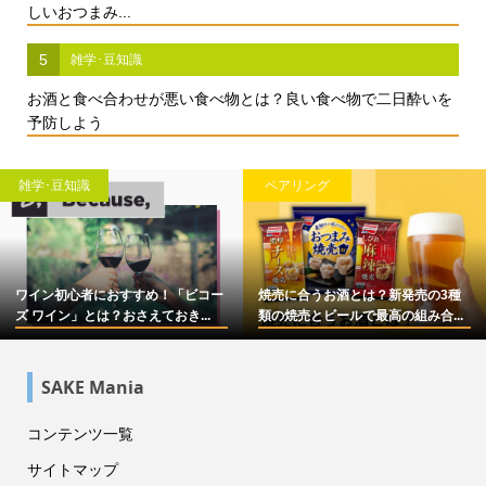
しいおつまみ...
5
雑学･豆知識
お酒と食べ合わせが悪い食べ物とは？良い食べ物で二日酔いを
予防しよう
雑学･豆知識
ペアリング
ワイン初心者におすすめ！「ビコー
焼売に合うお酒とは？新発売の3種
ズ ワイン」とは？おさえておき...
類の焼売とビールで最高の組み合...
SAKE Mania
コンテンツ一覧
サイトマップ