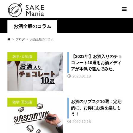
お酒全般のコラム
ブログ
お酒全般のコラム
【2023年】お酒入りのチョ
雑学･豆知識
コレート10選をお酒メディ
アが本気で選んでみた。
2023.01.18
お酒のサブスク10選！定期
雑学･豆知識
的に、お得にお酒を楽しも
う！
2022.12.18