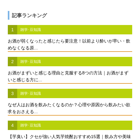
記事ランキング
1
雑学･豆知識
お酒が弱くなったと感じたら要注意！以前より酔いが早い・飲
めなくなる原...
2
雑学･豆知識
お酒がまずいと感じる理由と克服する8つの方法｜お酒がまず
いと感じる方に...
3
雑学･豆知識
なぜ人はお酒を飲みたくなるのか？心理や原因から飲みたい欲
求をおさえる...
4
雑学･豆知識
【芋臭い】クセが強い人気芋焼酎おすすめ15選｜飲み方や美味