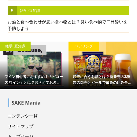
5
雑学･豆知識
お酒と食べ合わせが悪い食べ物とは？良い食べ物で二日酔いを
予防しよう
雑学･豆知識
ペアリング
ワイン初心者におすすめ！「ビコー
焼売に合うお酒とは？新発売の3種
ズ ワイン」とは？おさえておき...
類の焼売とビールで最高の組み合...
SAKE Mania
コンテンツ一覧
サイトマップ
トップページ