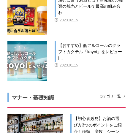
焼売に合うお酒とは？新発売の3種
類の焼売とビールで最高の組み合
わ...
2023.02.15
【おすすめ】低アルコールのクラ
フトカクテル「koyoi」をレビュー
|...
2023.01.15
マナー・基礎知識
カテゴリ一覧
【初心者必見】お酒の選
び方3つのポイントをご紹
介！種類、度数、シーン