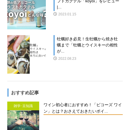
フトカクテル「koyoi」をレビュー
|...
2023.01.15
牡蠣好き必見！生牡蠣から焼き牡
蠣まで「牡蠣とウイスキーの相性
が...
2022.08.23
おすすめ記事
ワイン初心者におすすめ！「ビコーズ ワイ
雑学･豆知識
ン」とは？おさえておきたいポイ...