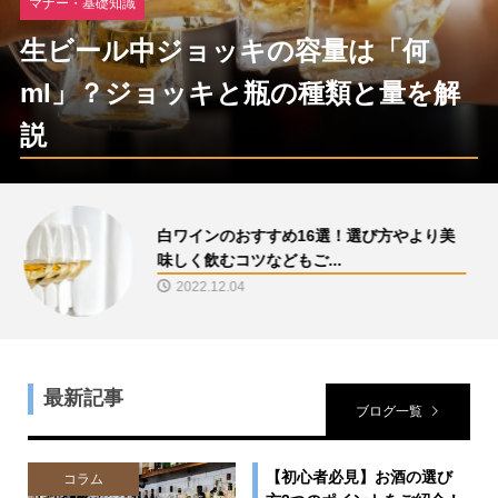
マナー・基礎知識
生ビール中ジョッキの容量は「何
ml」？ジョッキと瓶の種類と量を解
説
赤ワインのおすすめ16選！選び方やより美
味しく飲むコツなどもご...
2022.12.02
最新記事
ブログ一覧
【初心者必見】お酒の選び
コラム