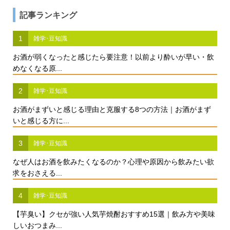
記事ランキング
1
雑学･豆知識
お酒が弱くなったと感じたら要注意！以前より酔いが早い・飲
めなくなる原...
2
雑学･豆知識
お酒がまずいと感じる理由と克服する8つの方法｜お酒がまず
いと感じる方に...
3
雑学･豆知識
なぜ人はお酒を飲みたくなるのか？心理や原因から飲みたい欲
求をおさえる...
4
雑学･豆知識
【芋臭い】クセが強い人気芋焼酎おすすめ15選｜飲み方や美味
しいおつまみ...