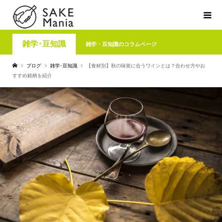
雑学･豆知識
雑学・豆知識のコラムページ
ブログ
雑学･豆知識
【食材別】秋の味覚に合うワインとは？合わせ方やお
すすめ銘柄を紹介