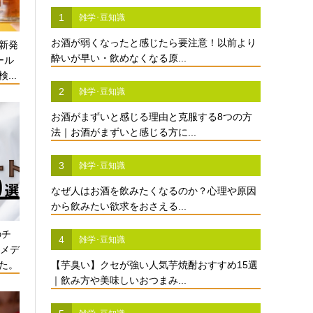
1
雑学･豆知識
お酒が弱くなったと感じたら要注意！以前より
新発
酔いが早い・飲めなくなる原...
ール
...
2
雑学･豆知識
お酒がまずいと感じる理由と克服する8つの方
法｜お酒がまずいと感じる方に...
3
雑学･豆知識
なぜ人はお酒を飲みたくなるのか？心理や原因
から飲みたい欲求をおさえる...
のチ
4
雑学･豆知識
酒メデ
た。
【芋臭い】クセが強い人気芋焼酎おすすめ15選
｜飲み方や美味しいおつまみ...