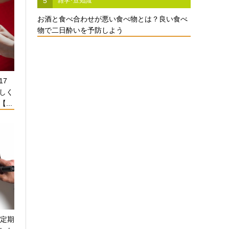
5
雑学･豆知識
お酒と食べ合わせが悪い食べ物とは？良い食べ
物で二日酔いを予防しよう
17
しく
...
！定期