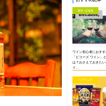
雑学･豆知識
ワイン初心者におすす
「ビコーズ ワイン」
は？おさえておきたい
イ...
ペアリング