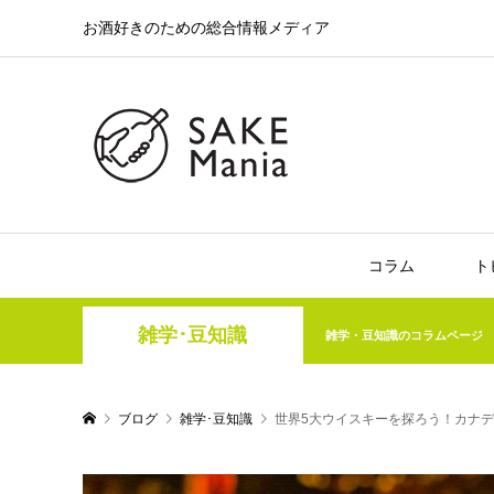
お酒好きのための総合情報メディア
コラム
ト
雑学･豆知識
雑学・豆知識のコラムページ
ブログ
雑学･豆知識
世界5大ウイスキーを探ろう！カナ