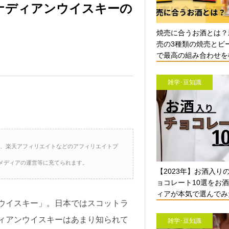
ナディアンウイスキーの
焼売に合うお酒とは？
売の3種類の焼売とビ
で最高の組み合わせを検
雑学･豆知識
ト、楽天アフィリエイトなどのアフィリエイトプ
メディアの運営等に充てられます。
【2023年】お酒入り
ョコレート10選をお
ィアが本気で選んでみ
ウイスキー」。日本ではスコットラ
ィアンウイスキーはあまり知られて
雑学･豆知識