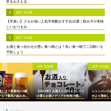
求をおさえる...
4
雑学･豆知識
【芋臭い】クセが強い人気芋焼酎おすすめ15選｜飲み方や美味
しいおつまみ...
5
雑学･豆知識
お酒と食べ合わせが悪い食べ物とは？良い食べ物で二日酔いを
予防しよう
雑学･豆知識
雑学･豆知識
【2023年】お酒入りのチョコレート
シャンパンのおすすめ17選！選び方
10選をお酒メディアが本気で選...
やより美味しく飲むコツなども...