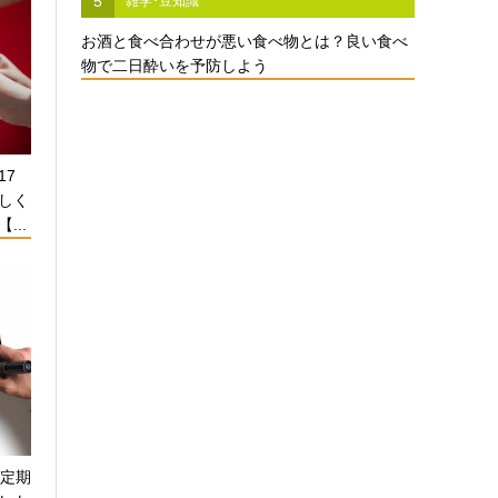
5
雑学･豆知識
お酒と食べ合わせが悪い食べ物とは？良い食べ
物で二日酔いを予防しよう
17
しく
...
！定期