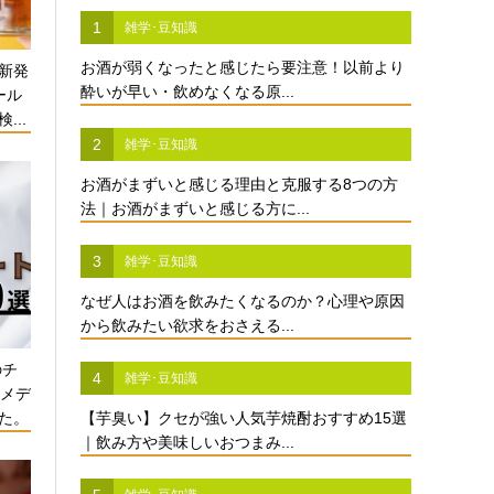
1
雑学･豆知識
お酒が弱くなったと感じたら要注意！以前より
新発
酔いが早い・飲めなくなる原...
ール
...
2
雑学･豆知識
お酒がまずいと感じる理由と克服する8つの方
法｜お酒がまずいと感じる方に...
3
雑学･豆知識
なぜ人はお酒を飲みたくなるのか？心理や原因
から飲みたい欲求をおさえる...
のチ
4
雑学･豆知識
酒メデ
た。
【芋臭い】クセが強い人気芋焼酎おすすめ15選
｜飲み方や美味しいおつまみ...