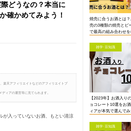
実際どうなの？本当に
か確かめてみよう！
焼売に合うお酒とは？
売の3種類の焼売とビ
で最高の組み合わせを検
雑学･豆知識
ト、楽天アフィリエイトなどのアフィリエイトプ
メディアの運営等に充てられます。
【2023年】お酒入り
ョコレート10選をお
ィアが本気で選んでみ
ルが入っていないお酒、もとい清涼
雑学･豆知識