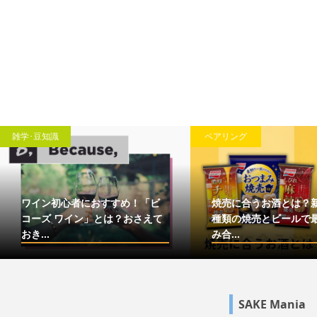
雑学･豆知識
ペアリング
ワイン初心者におすすめ！「ビ
焼売に合うお酒とは？
コーズ ワイン」とは？おさえて
種類の焼売とビールで
おき...
み合...
SAKE Mania