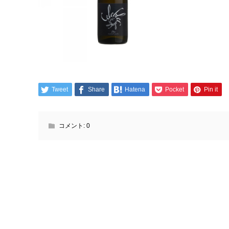
Tweet
Share
Hatena
Pocket
Pin it
コメント:
0