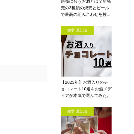
焼売に合うお酒とは？新発
売の3種類の焼売とビール
で最高の組み合わせを検...
雑学･豆知識
【2023年】お酒入りのチ
ョコレート10選をお酒メデ
ィアが本気で選んでみた。
雑学･豆知識