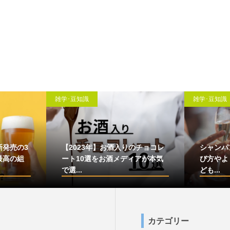
雑学･豆知識
雑学･豆知識
新発売の3
【2023年】お酒入りのチョコレ
シャンパ
最高の組
ート10選をお酒メディアが本気
び方やよ
で選...
ども...
カテゴリー