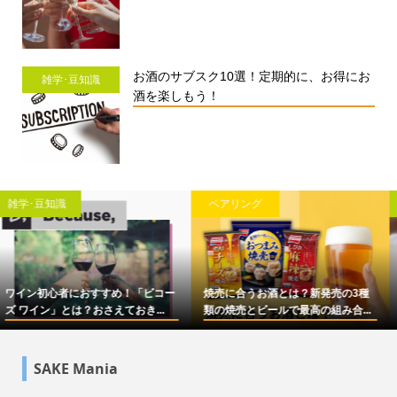
お酒のサブスク10選！定期的に、お得にお
雑学･豆知識
酒を楽しもう！
ペアリング
雑学･豆知識
焼売に合うお酒とは？新発売の3種
【2023年】お酒入りのチョコレート
類の焼売とビールで最高の組み合...
10選をお酒メディアが本気で選...
SAKE Mania