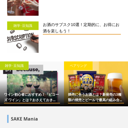
お酒のサブスク10選！定期的に、お得にお
雑学･豆知識
酒を楽しもう！
雑学･豆知識
ペアリング
ワイン初心者におすすめ！「ビコー
焼売に合うお酒とは？新発売の3種
ズ ワイン」とは？おさえておき...
類の焼売とビールで最高の組み合...
SAKE Mania