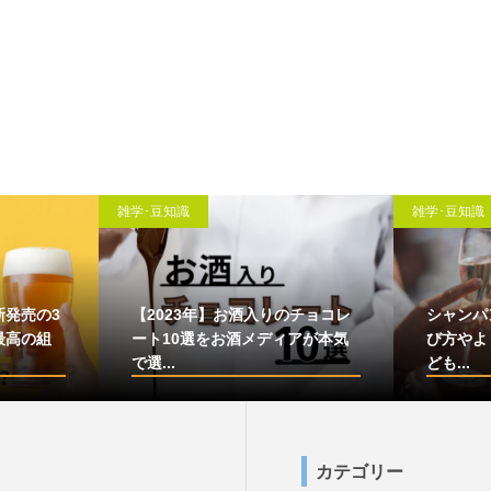
雑学･豆知識
雑学･豆知識
新発売の3
【2023年】お酒入りのチョコレ
シャンパ
最高の組
ート10選をお酒メディアが本気
び方やよ
で選...
ども...
カテゴリー