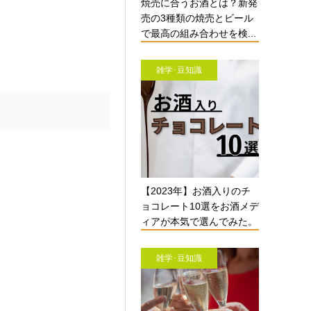
焼売に合うお酒とは？新発
売の3種類の焼売とビール
で最高の組み合わせを検...
雑学･豆知識
【2023年】お酒入りのチ
ョコレート10選をお酒メデ
ィアが本気で選んでみた。
雑学･豆知識