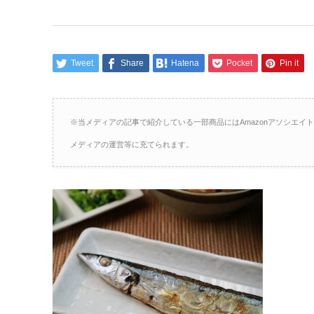
Tweet
Share
Hatena
Pocket
Pin it
※当メディアの記事で紹介している一部商品にはAmazonアソシエ
メディアの運営等に充てられます。