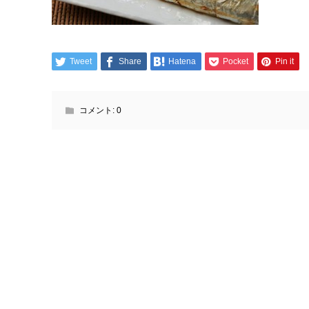
Tweet
Share
Hatena
Pocket
Pin it
コメント:
0