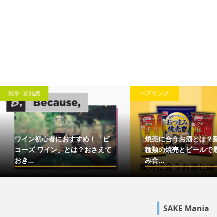
雑学･豆知識
ペアリング
ワイン初心者におすすめ！「ビ
焼売に合うお酒とは？
コーズ ワイン」とは？おさえて
種類の焼売とビールで
おき...
み合...
SAKE Mania