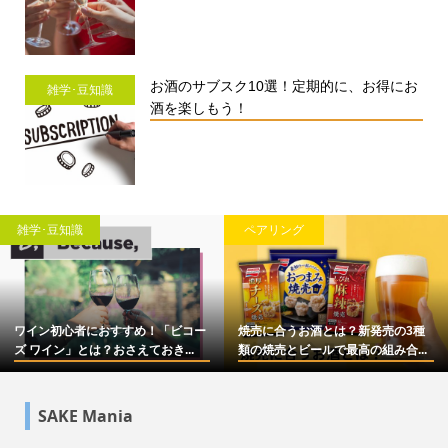
お酒のサブスク10選！定期的に、お得にお
雑学･豆知識
酒を楽しもう！
雑学･豆知識
ペアリング
ワイン初心者におすすめ！「ビコー
焼売に合うお酒とは？新発売の3種
ズ ワイン」とは？おさえておき...
類の焼売とビールで最高の組み合...
SAKE Mania