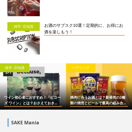
お酒のサブスク10選！定期的に、お得にお
雑学･豆知識
酒を楽しもう！
ペアリング
雑学･豆知識
おすすめ！「ビコー
焼売に合うお酒とは？新発売の3種
【2023年】
？おさえておき...
類の焼売とビールで最高の組み合...
10選をお酒メデ
SAKE Mania