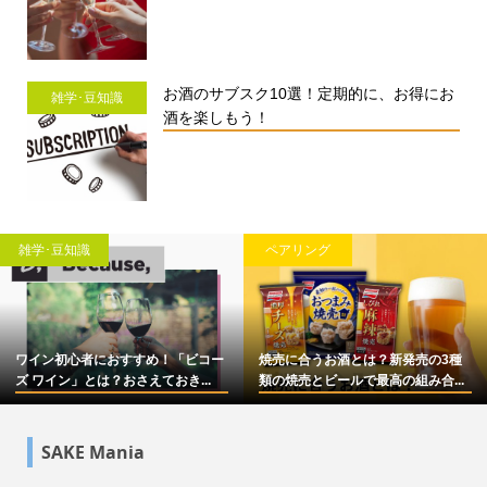
お酒のサブスク10選！定期的に、お得にお
雑学･豆知識
酒を楽しもう！
雑学･豆知識
ペアリング
ワイン初心者におすすめ！「ビコー
焼売に合うお酒とは？新発売の3種
ズ ワイン」とは？おさえておき...
類の焼売とビールで最高の組み合...
SAKE Mania