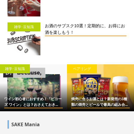
お酒のサブスク10選！定期的に、お得にお
雑学･豆知識
酒を楽しもう！
雑学･豆知識
ペアリング
ワイン初心者におすすめ！「ビコー
焼売に合うお酒とは？新発売の3種
ズ ワイン」とは？おさえておき...
類の焼売とビールで最高の組み合...
SAKE Mania