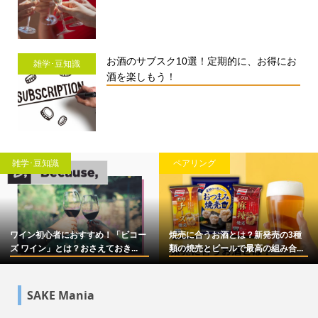
お酒のサブスク10選！定期的に、お得にお
雑学･豆知識
酒を楽しもう！
雑学･豆知識
ペアリング
ワイン初心者におすすめ！「ビコー
焼売に合うお酒とは？新発売の3種
ズ ワイン」とは？おさえておき...
類の焼売とビールで最高の組み合...
SAKE Mania