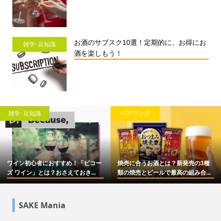
お酒のサブスク10選！定期的に、お得にお
雑学･豆知識
酒を楽しもう！
雑学･豆知識
ペアリング
ワイン初心者におすすめ！「ビコー
焼売に合うお酒とは？新発売の3種
ズ ワイン」とは？おさえておき...
類の焼売とビールで最高の組み合...
SAKE Mania