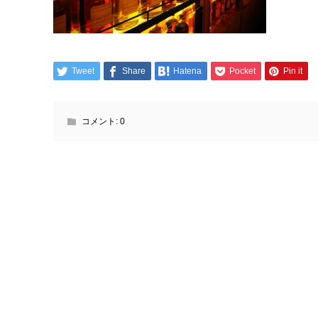
Tweet
Share
Hatena
Pocket
Pin it
コメント:
0