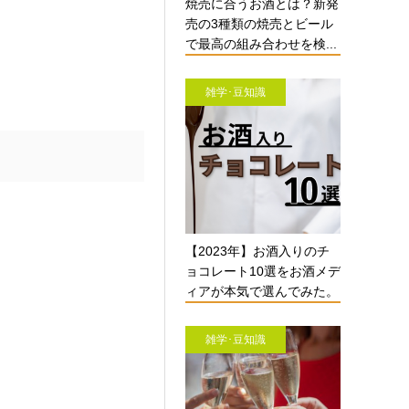
焼売に合うお酒とは？新発
売の3種類の焼売とビール
で最高の組み合わせを検...
雑学･豆知識
【2023年】お酒入りのチ
ョコレート10選をお酒メデ
ィアが本気で選んでみた。
雑学･豆知識