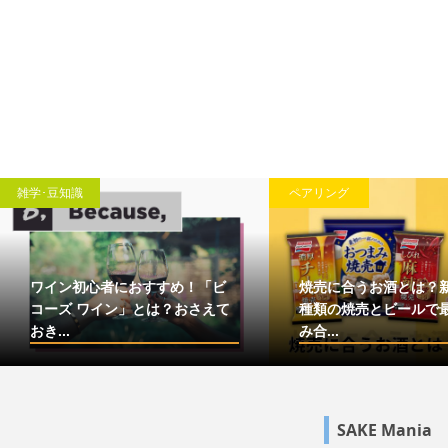
雑学･豆知識
ペアリング
ワイン初心者におすすめ！「ビ
焼売に合うお酒とは？
コーズ ワイン」とは？おさえて
種類の焼売とビールで
おき...
み合...
SAKE Mania