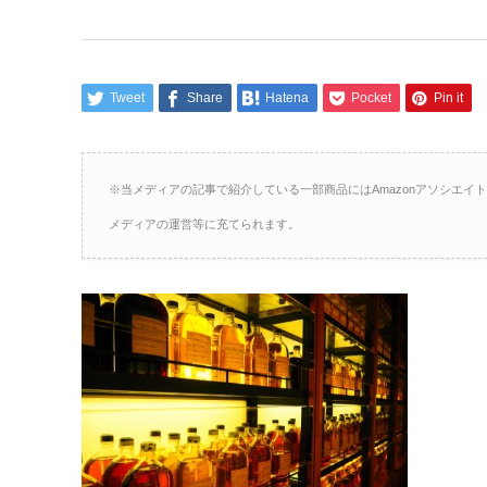
Tweet
Share
Hatena
Pocket
Pin it
※当メディアの記事で紹介している一部商品にはAmazonアソシエ
メディアの運営等に充てられます。