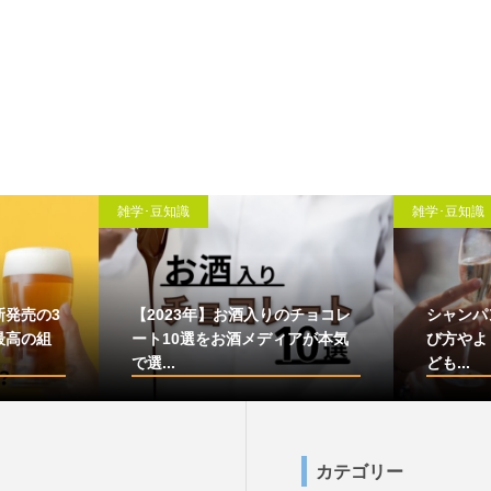
雑学･豆知識
雑学･豆知識
新発売の3
【2023年】お酒入りのチョコレ
シャンパ
最高の組
ート10選をお酒メディアが本気
び方やよ
で選...
ども...
カテゴリー