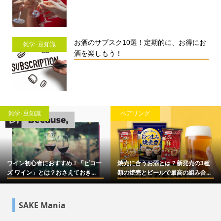
お酒のサブスク10選！定期的に、お得にお
雑学･豆知識
酒を楽しもう！
雑学･豆知識
ペアリング
ワイン初心者におすすめ！「ビコー
焼売に合うお酒とは？新発売の3種
ズ ワイン」とは？おさえておき...
類の焼売とビールで最高の組み合...
SAKE Mania