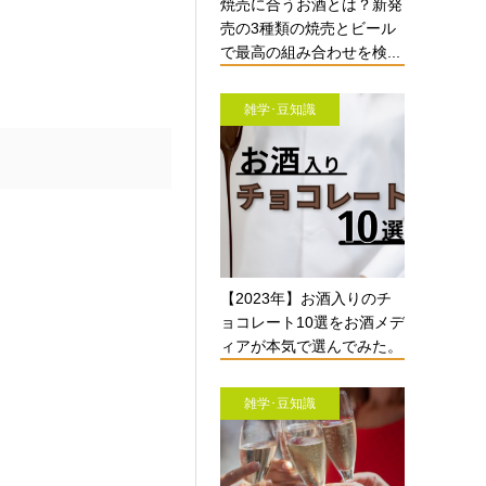
焼売に合うお酒とは？新発
売の3種類の焼売とビール
で最高の組み合わせを検...
雑学･豆知識
【2023年】お酒入りのチ
ョコレート10選をお酒メデ
ィアが本気で選んでみた。
雑学･豆知識