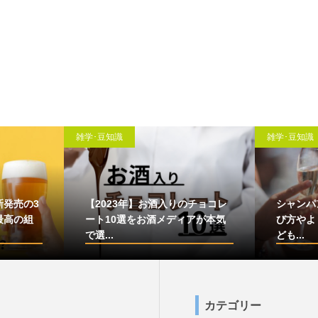
雑学･豆知識
雑学･豆知識
新発売の3
【2023年】お酒入りのチョコレ
シャンパ
最高の組
ート10選をお酒メディアが本気
び方やよ
で選...
ども...
カテゴリー