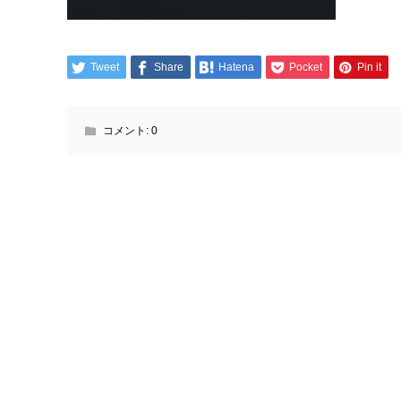
Tweet
Share
Hatena
Pocket
Pin it
コメント:
0