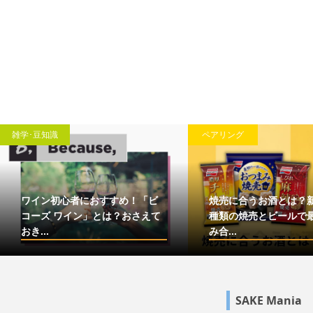
雑学･豆知識
ペアリング
ワイン初心者におすすめ！「ビ
焼売に合うお酒とは？
コーズ ワイン」とは？おさえて
種類の焼売とビールで
おき...
み合...
SAKE Mania