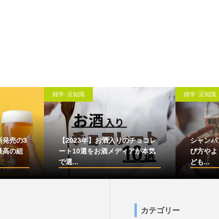
雑学･豆知識
雑学･豆知識
新発売の3
【2023年】お酒入りのチョコレ
シャンパ
最高の組
ート10選をお酒メディアが本気
び方やよ
で選...
ども...
カテゴリー