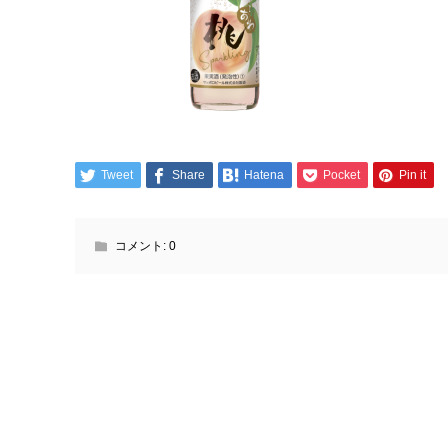
Tweet
Share
Hatena
Pocket
Pin it
コメント:
0