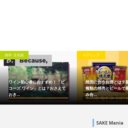
雑学･豆知識
ペアリング
ワイン初心者におすすめ！「ビ
焼売に合うお酒とは？
コーズ ワイン」とは？おさえて
種類の焼売とビールで
おき...
み合...
SAKE Mania