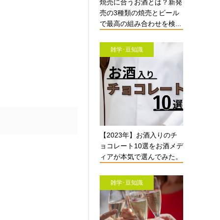
焼売に合うお酒とは？新発
売の3種類の焼売とビール
で最高の組み合わせを検...
雑学･豆知識
【2023年】お酒入りのチ
ョコレート10選をお酒メデ
ィアが本気で選んでみた。
雑学･豆知識