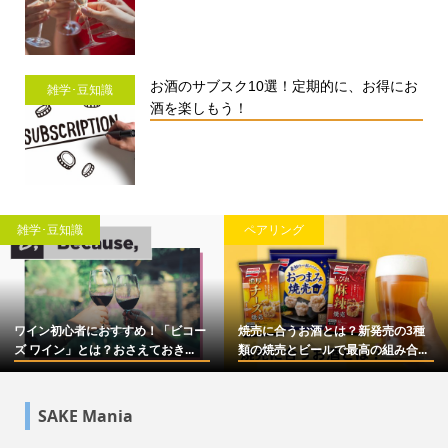
お酒のサブスク10選！定期的に、お得にお
雑学･豆知識
酒を楽しもう！
雑学･豆知識
ペアリング
ワイン初心者におすすめ！「ビコー
焼売に合うお酒とは？新発売の3種
ズ ワイン」とは？おさえておき...
類の焼売とビールで最高の組み合...
SAKE Mania