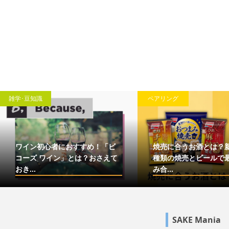
雑学･豆知識
ペアリング
ワイン初心者におすすめ！「ビ
焼売に合うお酒とは？
コーズ ワイン」とは？おさえて
種類の焼売とビールで
おき...
み合...
SAKE Mania