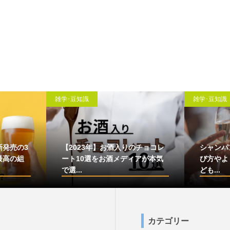
雑学･豆知識
雑学･豆知識
新発売の3
【2023年】お酒入りのチョコレ
シャンパ
最高の組
ート10選をお酒メディアが本気
び方やよ
で選...
ども...
カテゴリー