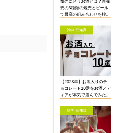
焼売に合うお酒とは？新発
売の3種類の焼売とビール
で最高の組み合わせを検...
雑学･豆知識
【2023年】お酒入りのチ
ョコレート10選をお酒メデ
ィアが本気で選んでみた。
雑学･豆知識