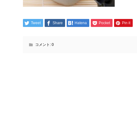
Tweet
Share
Hatena
Pocket
Pin it
コメント:
0