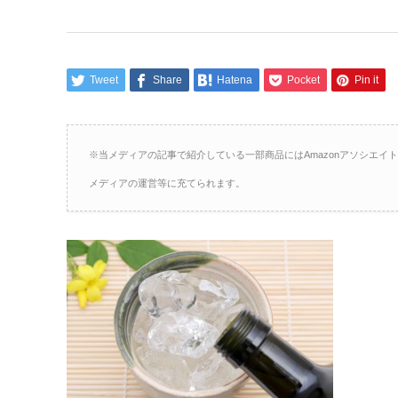
Tweet
Share
Hatena
Pocket
Pin it
※当メディアの記事で紹介している一部商品にはAmazonアソシエ
メディアの運営等に充てられます。