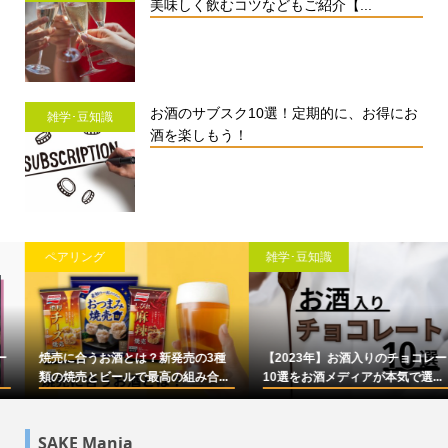
美味しく飲むコツなどもご紹介【...
お酒のサブスク10選！定期的に、お得にお
雑学･豆知識
酒を楽しもう！
雑学･豆知識
雑学･豆知識
発売の3種
【2023年】お酒入りのチョコレート
シャンパンのおすすめ1
組み合...
10選をお酒メディアが本気で選...
やより美味しく飲むコツな
SAKE Mania