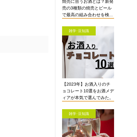
焼売に合うお酒とは？新発
売の3種類の焼売とビール
で最高の組み合わせを検...
雑学･豆知識
【2023年】お酒入りのチ
ョコレート10選をお酒メデ
ィアが本気で選んでみた。
雑学･豆知識