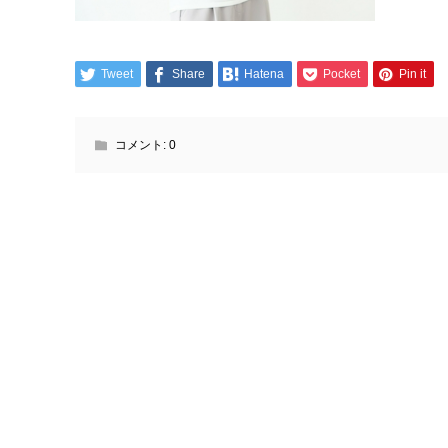
Tweet
Share
Hatena
Pocket
Pin it
コメント:
0