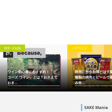
雑学･豆知識
ペアリング
ワイン初心者におすすめ！「ビ
焼売に合うお酒とは？
コーズ ワイン」とは？おさえて
種類の焼売とビールで
おき...
み合...
SAKE Mania