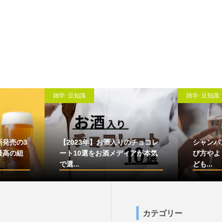
雑学･豆知識
雑学･豆知識
新発売の3
【2023年】お酒入りのチョコレ
シャンパ
最高の組
ート10選をお酒メディアが本気
び方やよ
で選...
ども...
カテゴリー