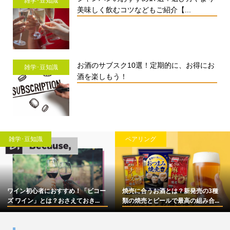
雑学･豆知識
美味しく飲むコツなどもご紹介【...
お酒のサブスク10選！定期的に、お得にお
雑学･豆知識
酒を楽しもう！
雑学･豆知識
ペアリング
ワイン初心者におすすめ！「ビコー
焼売に合うお酒とは？新発売の3種
ズ ワイン」とは？おさえておき...
類の焼売とビールで最高の組み合...