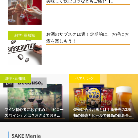
美味しく飲むコツなどもご紹介【...
お酒のサブスク10選！定期的に、お得にお
雑学･豆知識
酒を楽しもう！
雑学･豆知識
ペアリング
ワイン初心者におすすめ！「ビコー
焼売に合うお酒とは？新発売の3種
ズ ワイン」とは？おさえておき...
類の焼売とビールで最高の組み合...
SAKE Mania