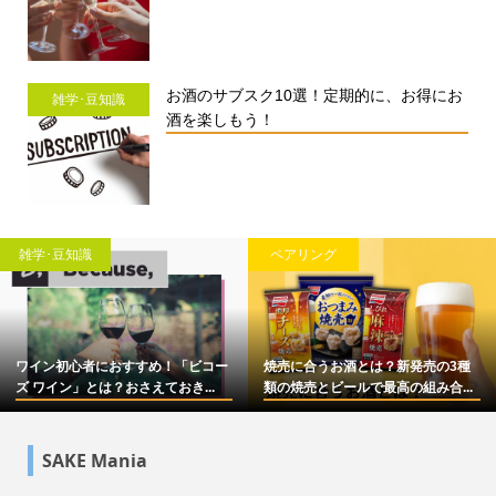
お酒のサブスク10選！定期的に、お得にお
雑学･豆知識
酒を楽しもう！
雑学･豆知識
ペアリング
ワイン初心者におすすめ！「ビコー
焼売に合うお酒とは？新発売の3種
ズ ワイン」とは？おさえておき...
類の焼売とビールで最高の組み合...
SAKE Mania