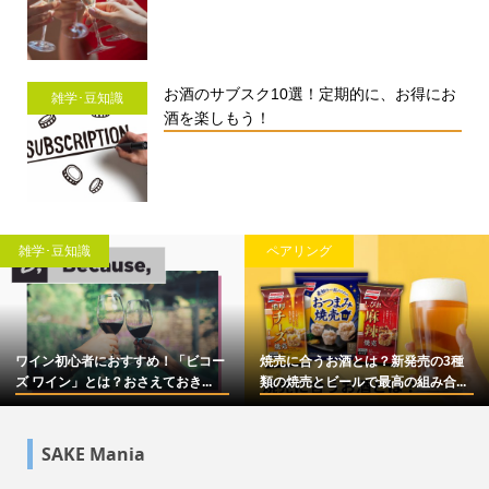
お酒のサブスク10選！定期的に、お得にお
雑学･豆知識
酒を楽しもう！
雑学･豆知識
ペアリング
ワイン初心者におすすめ！「ビコー
焼売に合うお酒とは？新発売の3種
ズ ワイン」とは？おさえておき...
類の焼売とビールで最高の組み合...
SAKE Mania