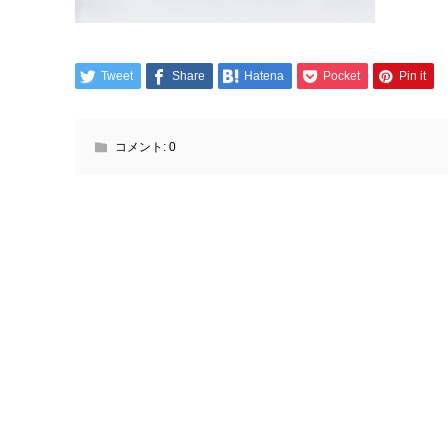
Tweet
Share
Hatena
Pocket
Pin it
コメント:
0