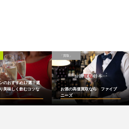
「買取」
ンのおすすめ17選！選
り美味しく飲むコツな
お酒の高価買取なら ファイブ
ニーズ