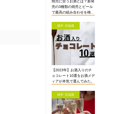
焼売に合うお酒とは？新発
売の3種類の焼売とビール
で最高の組み合わせを検...
雑学･豆知識
【2023年】お酒入りのチ
ョコレート10選をお酒メデ
ィアが本気で選んでみた。
雑学･豆知識