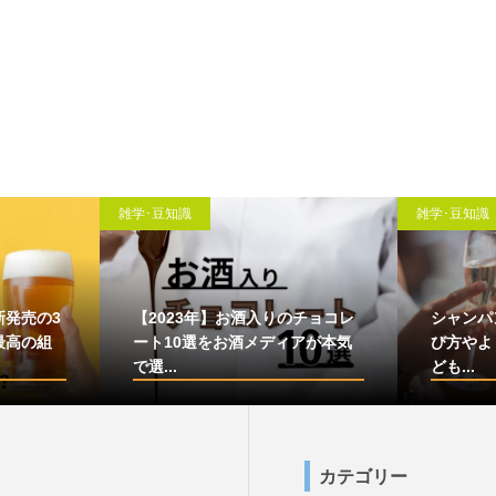
雑学･豆知識
雑学･豆知識
新発売の3
【2023年】お酒入りのチョコレ
シャンパ
最高の組
ート10選をお酒メディアが本気
び方やよ
で選...
ども...
カテゴリー