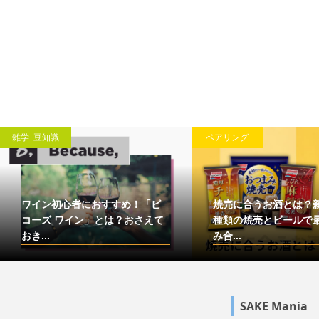
雑学･豆知識
ペアリング
ワイン初心者におすすめ！「ビ
焼売に合うお酒とは？
コーズ ワイン」とは？おさえて
種類の焼売とビールで
おき...
み合...
SAKE Mania