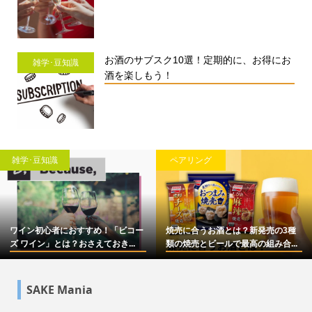
お酒のサブスク10選！定期的に、お得にお
雑学･豆知識
酒を楽しもう！
雑学･豆知識
ペアリング
ワイン初心者におすすめ！「ビコー
焼売に合うお酒とは？新発売の3種
ズ ワイン」とは？おさえておき...
類の焼売とビールで最高の組み合...
SAKE Mania