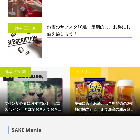
お酒のサブスク10選！定期的に、お得にお
雑学･豆知識
酒を楽しもう！
雑学･豆知識
ペアリング
ワイン初心者におすすめ！「ビコー
焼売に合うお酒とは？新発売の3種
ズ ワイン」とは？おさえておき...
類の焼売とビールで最高の組み合...
SAKE Mania