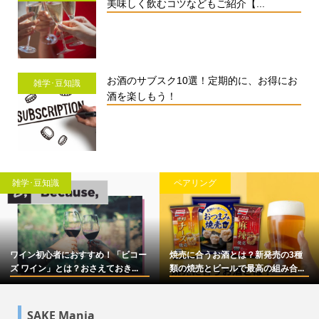
美味しく飲むコツなどもご紹介【...
お酒のサブスク10選！定期的に、お得にお
雑学･豆知識
酒を楽しもう！
雑学･豆知識
ペアリング
ワイン初心者におすすめ！「ビコー
焼売に合うお酒とは？新発売の3種
ズ ワイン」とは？おさえておき...
類の焼売とビールで最高の組み合...
SAKE Mania