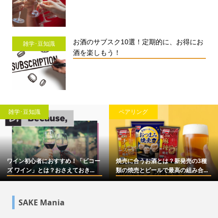
お酒のサブスク10選！定期的に、お得にお
雑学･豆知識
酒を楽しもう！
雑学･豆知識
ペアリング
ワイン初心者におすすめ！「ビコー
焼売に合うお酒とは？新発売の3種
ズ ワイン」とは？おさえておき...
類の焼売とビールで最高の組み合...
SAKE Mania