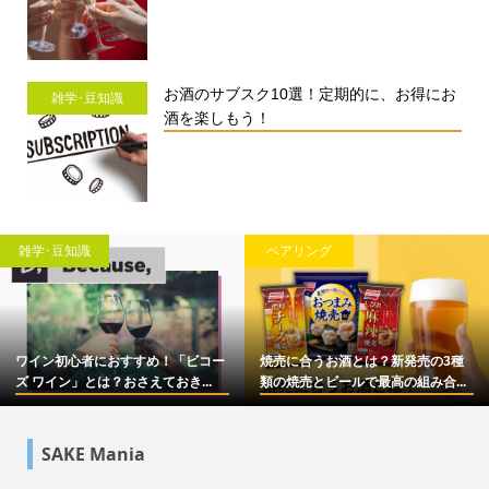
お酒のサブスク10選！定期的に、お得にお
雑学･豆知識
酒を楽しもう！
雑学･豆知識
ペアリング
ワイン初心者におすすめ！「ビコー
焼売に合うお酒とは？新発売の3種
ズ ワイン」とは？おさえておき...
類の焼売とビールで最高の組み合...
SAKE Mania