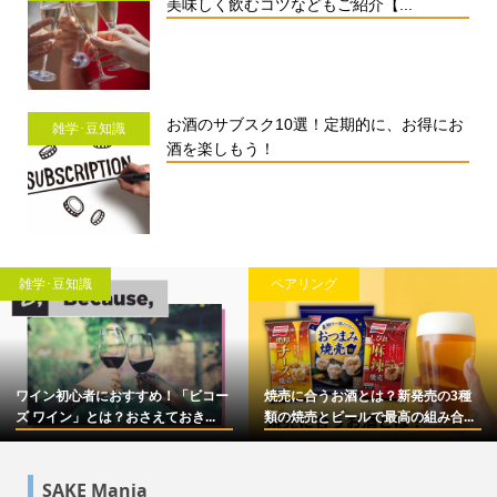
美味しく飲むコツなどもご紹介【...
お酒のサブスク10選！定期的に、お得にお
雑学･豆知識
酒を楽しもう！
雑学･豆知識
ペアリング
ワイン初心者におすすめ！「ビコー
焼売に合うお酒とは？新発売の3種
ズ ワイン」とは？おさえておき...
類の焼売とビールで最高の組み合...
SAKE Mania