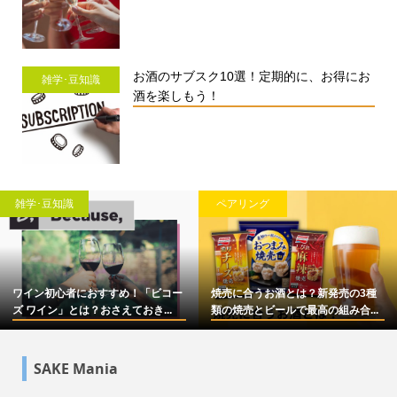
お酒のサブスク10選！定期的に、お得にお
雑学･豆知識
酒を楽しもう！
雑学･豆知識
ペアリング
ワイン初心者におすすめ！「ビコー
焼売に合うお酒とは？新発売の3種
ズ ワイン」とは？おさえておき...
類の焼売とビールで最高の組み合...
SAKE Mania