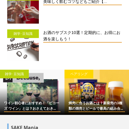
美味しく飲むコツなどもご紹介【...
お酒のサブスク10選！定期的に、お得にお
雑学･豆知識
酒を楽しもう！
雑学･豆知識
ペアリング
ワイン初心者におすすめ！「ビコー
焼売に合うお酒とは？新発売の3種
ズ ワイン」とは？おさえておき...
類の焼売とビールで最高の組み合...
SAKE Mania