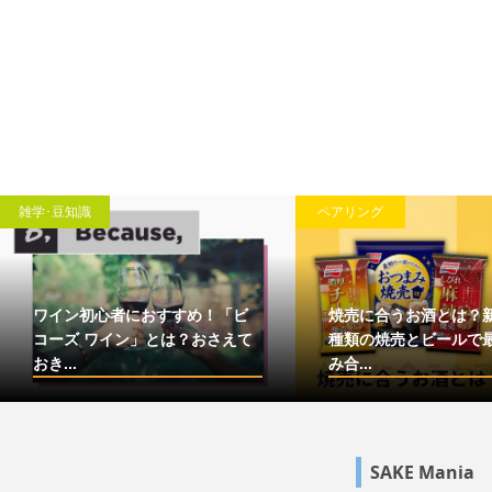
雑学･豆知識
ペアリング
ワイン初心者におすすめ！「ビ
焼売に合うお酒とは？
コーズ ワイン」とは？おさえて
種類の焼売とビールで
おき...
み合...
SAKE Mania