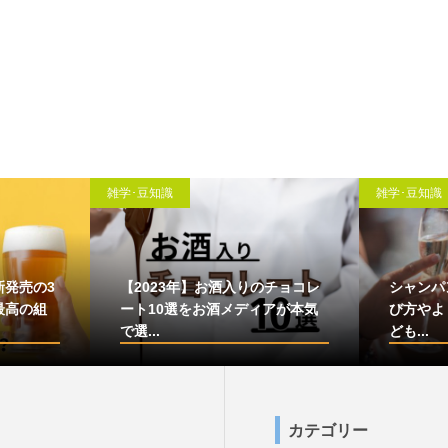
雑学･豆知識
雑学･豆知識
新発売の3
【2023年】お酒入りのチョコレ
シャンパ
最高の組
ート10選をお酒メディアが本気
び方やよ
で選...
ども...
カテゴリー