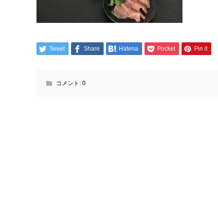
Tweet
Share
Hatena
Pocket
Pin it
コメント:
0