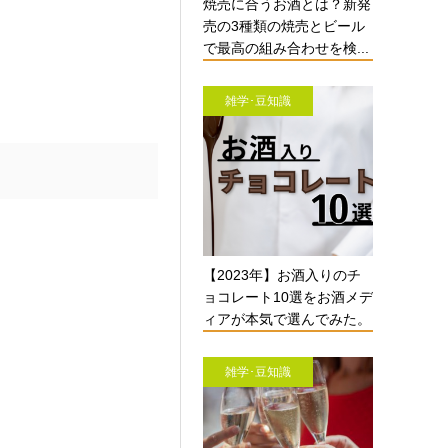
焼売に合うお酒とは？新発
売の3種類の焼売とビール
で最高の組み合わせを検...
雑学･豆知識
【2023年】お酒入りのチ
ョコレート10選をお酒メデ
ィアが本気で選んでみた。
雑学･豆知識