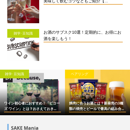
美味しく飲むコツなどもご紹介【...
お酒のサブスク10選！定期的に、お得にお
雑学･豆知識
酒を楽しもう！
雑学･豆知識
ペアリング
ワイン初心者におすすめ！「ビコー
焼売に合うお酒とは？新発売の3種
ズ ワイン」とは？おさえておき...
類の焼売とビールで最高の組み合...
SAKE Mania