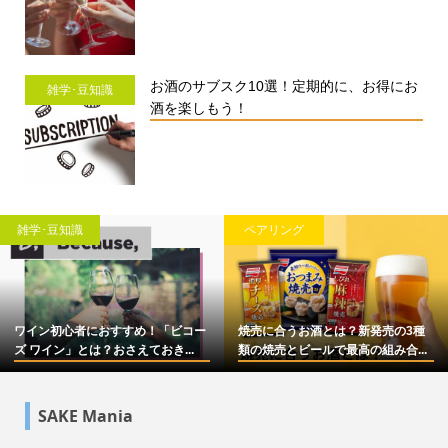
お酒のサブスク10選！定期的に、お得にお
雑学･豆知識
酒を楽しもう！
雑学･豆知識
ペアリング
ワイン初心者におすすめ！「ビコー
焼売に合うお酒とは？新発売の3種
ズ ワイン」とは？おさえておき...
類の焼売とビールで最高の組み合...
SAKE Mania