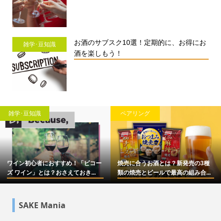
お酒のサブスク10選！定期的に、お得にお
雑学･豆知識
酒を楽しもう！
雑学･豆知識
ペアリング
ワイン初心者におすすめ！「ビコー
焼売に合うお酒とは？新発売の3種
ズ ワイン」とは？おさえておき...
類の焼売とビールで最高の組み合...
SAKE Mania