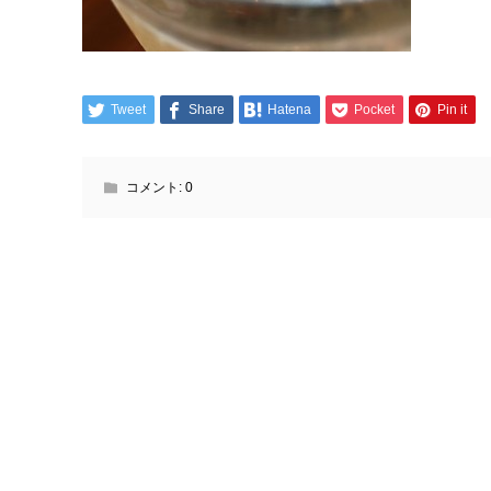
Tweet
Share
Hatena
Pocket
Pin it
コメント:
0