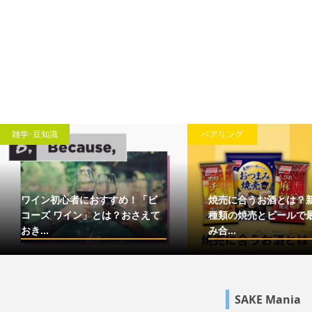
雑学･豆知識
ペアリング
ワイン初心者におすすめ！「ビ
焼売に合うお酒とは？
コーズ ワイン」とは？おさえて
種類の焼売とビールで
おき...
み合...
SAKE Mania