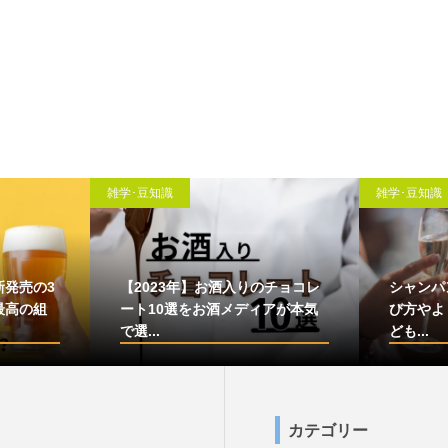
雑学･豆知識
雑学･豆知識
新発売の3
【2023年】お酒入りのチョコレ
シャンパ
最高の組
ート10選をお酒メディアが本気
び方やよ
で選...
ども...
カテゴリー