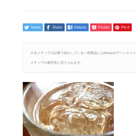
Tweet
Share
Hatena
Pocket
Pin it
※当メディアの記事で紹介している一部商品にはAmazonアソシエ
メディアの運営等に充てられます。