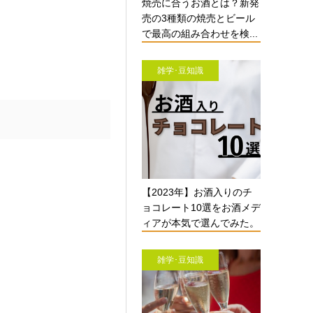
焼売に合うお酒とは？新発
売の3種類の焼売とビール
で最高の組み合わせを検...
雑学･豆知識
【2023年】お酒入りのチ
ョコレート10選をお酒メデ
ィアが本気で選んでみた。
雑学･豆知識