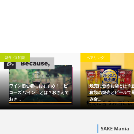
雑学･豆知識
ペアリング
ワイン初心者におすすめ！「ビ
焼売に合うお酒とは？
コーズ ワイン」とは？おさえて
種類の焼売とビールで
おき...
み合...
SAKE Mania