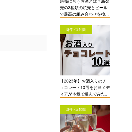
焼売に合うお酒とは？新発
売の3種類の焼売とビール
で最高の組み合わせを検...
雑学･豆知識
【2023年】お酒入りのチ
ョコレート10選をお酒メデ
ィアが本気で選んでみた。
雑学･豆知識