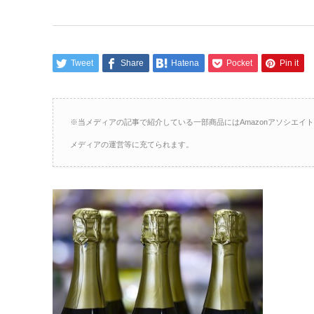
Tweet
Share
Hatena
Pocket
Pin it
※当メディアの記事で紹介している一部商品にはAmazonアソシエ
メディアの運営等に充てられます。