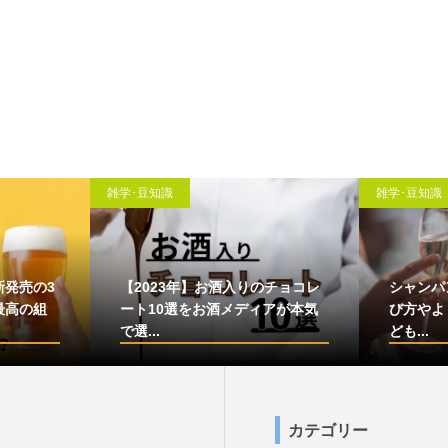
雑学･豆知識
雑学･豆知識
新発売の3
【2023年】お酒入りのチョコレ
シャンパ
最高の組
ート10選をお酒メディアが本気
び方やよ
で選...
ども...
カテゴリー