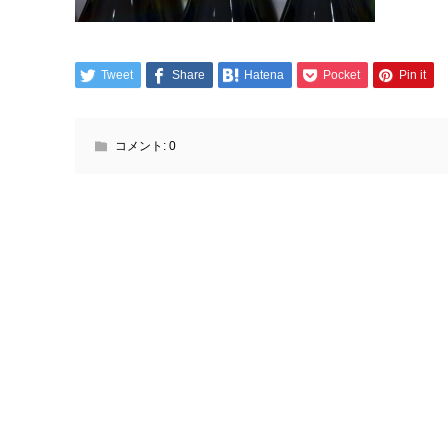
Tweet
Share
Hatena
Pocket
Pin it
コメント:
0