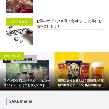
お酒のサブスク10選！定期的に、お得にお
雑学･豆知識
酒を楽しもう！
雑学･豆知識
ペアリング
ワイン初心者におすすめ！「ビコー
焼売に合うお酒とは？新発売の3種
ズ ワイン」とは？おさえておき...
類の焼売とビールで最高の組み合...
SAKE Mania