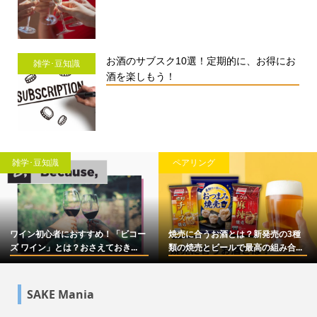
お酒のサブスク10選！定期的に、お得にお
雑学･豆知識
酒を楽しもう！
雑学･豆知識
ペアリング
ワイン初心者におすすめ！「ビコー
焼売に合うお酒とは？新発売の3種
ズ ワイン」とは？おさえておき...
類の焼売とビールで最高の組み合...
SAKE Mania