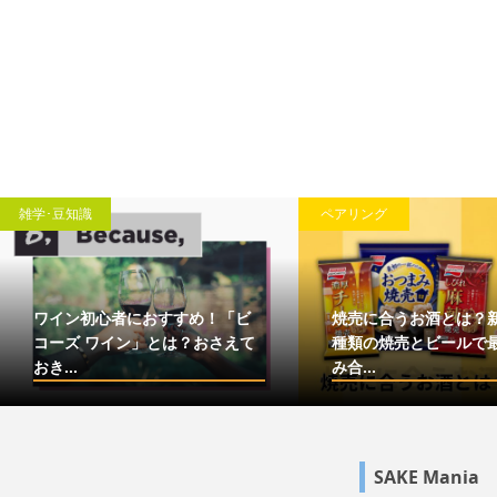
雑学･豆知識
ペアリング
ワイン初心者におすすめ！「ビ
焼売に合うお酒とは？
コーズ ワイン」とは？おさえて
種類の焼売とビールで
おき...
み合...
SAKE Mania