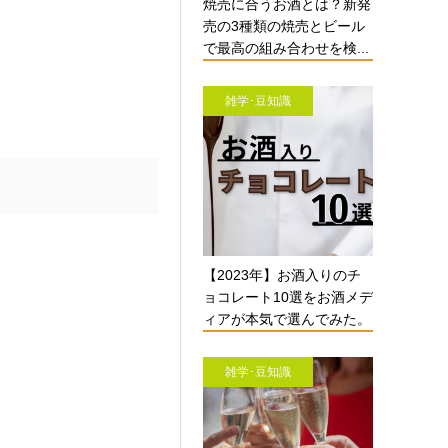
焼売に合うお酒とは？新発
売の3種類の焼売とビール
で最高の組み合わせを検...
雑学･豆知識
【2023年】お酒入りのチ
ョコレート10選をお酒メデ
ィアが本気で選んでみた。
雑学･豆知識