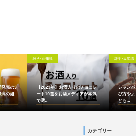
雑学･豆知識
雑学･豆知識
新発売の3
【2023年】お酒入りのチョコレ
シャンパ
最高の組
ート10選をお酒メディアが本気
び方やよ
で選...
ども...
カテゴリー